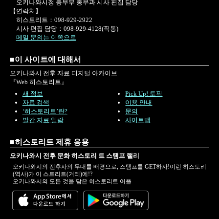
오키나와시청 총무부 총무과 시사 편집 담당
【연락처】
히스토리트：098-929-2922
시사 편집 담당：098-929-4128(직통)
메일 문의는 이쪽으로
■이 사이트에 대해서
오키나와시 전후 자료 디지털 아카이브
『Web 히스토리트』
새 정보
Pick Up! 토픽
자료 검색
이용 안내
‘히스토리트’란?
문의
발간 자료 일람
사이트맵
■히스토리트 제휴 응용
오키나와시 전후 문화 히스토리 트 스탬프 랠리
오키나와시의 전후사의 무대를 배경으로, 스탬프를 GET하자!이런 히스토리
(역사)가 이 스트리트(거리)에!?
오키나와시의 모든 것을 담은 히스토리트 어플