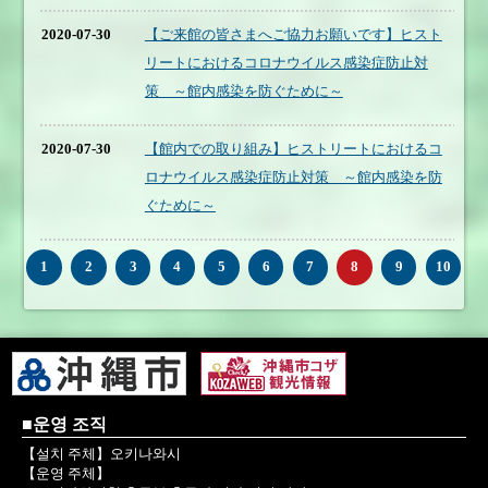
2020-07-30
【ご来館の皆さまへご協力お願いです】ヒスト
リートにおけるコロナウイルス感染症防止対
策 ～館内感染を防ぐために～
2020-07-30
【館内での取り組み】ヒストリートにおけるコ
ロナウイルス感染症防止対策 ～館内感染を防
ぐために～
1
2
3
4
5
6
7
8
9
10
■운영 조직
【설치 주체】오키나와시
【운영 주체】