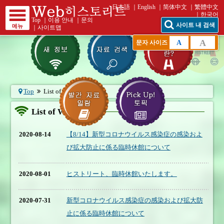
日本語
English
简体中文
繁體中文
한국어
Top
｜
이용 안내
｜
문의
사이트 내 검색
메뉴
｜
사이트맵
A
A
문자 사이즈
Top
List of What's New
List of What's New
2020-08-14
【8/14】新型コロナウイルス感染症の感染およ
び拡大防止に係る臨時休館について
2020-08-01
ヒストリート、臨時休館いたします。
2020-07-31
新型コロナウイルス感染症の感染および拡大防
止に係る臨時休館について