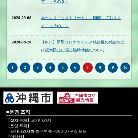
す！（その２）
2020-09-08
本日より「ヒストリート」、開館しておりま
す！（その１）
2020-08-28
【8/28】新型コロナウイルス感染症の感染およ
び拡大防止に係る臨時休館について
1
2
3
4
5
6
7
8
9
10
■운영 조직
【설치 주체】오키나와시
【운영 주체】
오키나와시청 총무부 총무과 시사 편집 담당
【연락처】