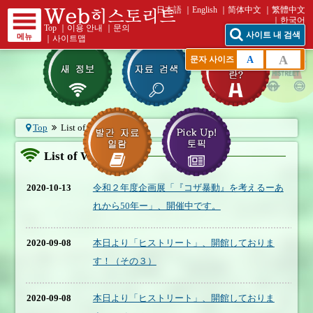
日本語
English
简体中文
繁體中文
한국어
Top
｜
이용 안내
｜
문의
사이트 내 검색
메뉴
｜
사이트맵
A
A
문자 사이즈
Top
List of What's New
List of What's New
2020-10-13
令和２年度企画展「『コザ暴動』を考えるーあ
れから50年ー」、開催中です。
2020-09-08
本日より「ヒストリート」、開館しておりま
す！（その３）
2020-09-08
本日より「ヒストリート」、開館しておりま