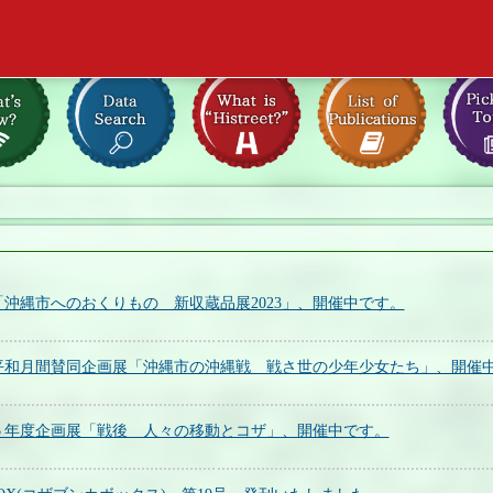
沖縄市へのおくりもの 新収蔵品展2023」、開催中です。
平和月間賛同企画展「沖縄市の沖縄戦 戦さ世の少年少女たち」、開催
５年度企画展「戦後 人々の移動とコザ」、開催中です。