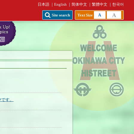
日本語
English
简体中文
繁體中文
한국어
A
A
Site search
Text Size
中です。