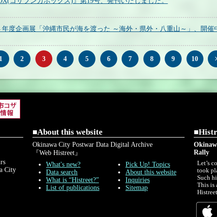
A BOX(コザブンカボックス)』第19号、発刊いたしました。
４年度企画展「沖縄市民が海を渡った ～海外・県外・八重山～」、開催
1
2
3
4
5
6
7
8
9
10
■About this website
■Histr
Okinawa City Postwar Data Digital Archive
Okinawa
Rally
『Web Histreet』
rs
Let’s c
What's new?
Pick Up! Topics
a City
took pl
Data search
About this website
Such hi
What is “Histreet?”
Inquiries
This is
List of publications
Sitemap
Histreet