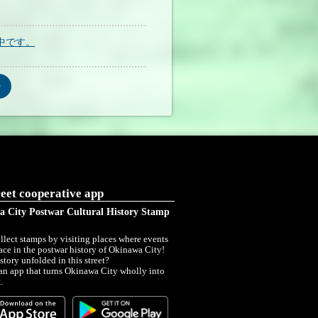
中です。
eet cooperative app
 City Postwar Cultural History Stamp
ollect stamps by visiting places where events
ace in the postwar history of Okinawa City!
story unfolded in this street?
 an app that turns Okinawa City wholly into
.