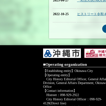
2023-04-27
『KOZA BUNK
2022-10-25
ヒストリート令和
■Operating organization
【Establishing entity】Okinawa City
【Operating entity】
City History Editorial Officer, General Affai
Division, General Affairs Department, Okinaw
Office
【Contact information】
Histreet：098-929-2922
City History Editorial Officer：098-929-
4128(Direct line)