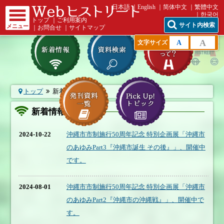
日本語
English
简体中文
繁體中文
한국어
トップ
｜
ご利用案内
サイト内検索
メニュー
｜
お問合せ
｜
サイトマップ
A
A
文字サイズ
トップ
新着情報一覧
新着情報一覧
2024-10-22
沖縄市市制施行50周年記念 特別企画展「沖縄市
のあゆみPart3『沖縄市誕生 その後』」、開催中
です。
2024-08-01
沖縄市市制施行50周年記念 特別企画展「沖縄市
のあゆみPart2『沖縄市の沖縄戦』」、開催中で
す。