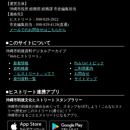
【運営主体】
沖縄市役所 総務部 総務課 市史編集担当
【連絡先】
ヒストリート：098-929-2922
市史編集担当：098-929-4128(直通)
メールでのお問合せはこちらから
■このサイトについて
沖縄市戦後資料デジタルアーカイブ
『Webヒストリート』
新着情報
Pick Up! トピック
資料検索
ご利用案内
「ヒストリート」って？
お問合せ
発刊資料一覧
サイトマップ
■ヒストリート連携アプリ
沖縄市戦後文化ヒストリート スタンプラリー
沖縄市の戦後史の舞台をめぐって、スタンプをGETしよう！こんなヒスト
リー(歴史)がこのストリート(通り)に！？
沖縄市がまるごとヒストリートになるアプリ。