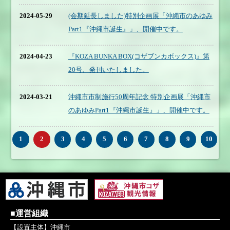
2024-05-29
(会期延長しました)特別企画展「沖縄市のあゆみ
Part1『沖縄市誕生』」、開催中です。
2024-04-23
『KOZA BUNKA BOX(コザブンカボックス)』第
20号、発刊いたしました。
2024-03-21
沖縄市市制施行50周年記念 特別企画展「沖縄市
のあゆみPart1『沖縄市誕生』」、開催中です。
1
2
3
4
5
6
7
8
9
10
■運営組織
【設置主体】沖縄市